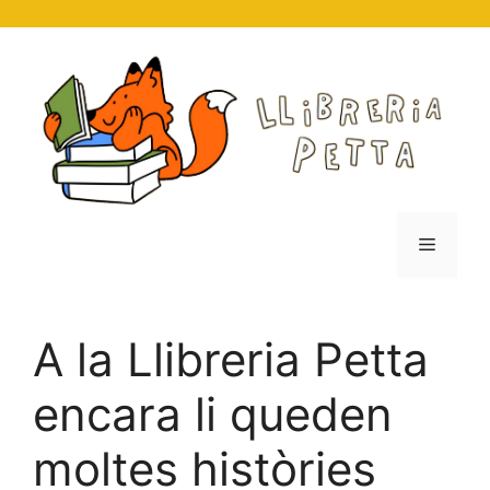
Vés
al
contingut
Menú
A la Llibreria Petta
encara li queden
moltes històries