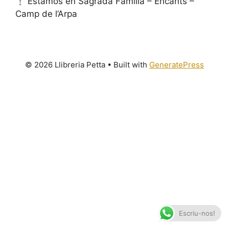
Estamos en Sagrada Familia – Encants –
Camp de l’Arpa
© 2026 Llibreria Petta
• Built with
GeneratePress
Escriu-nos!