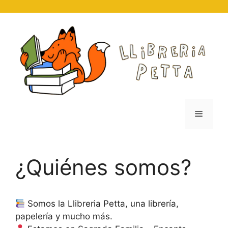
Skip
to
content
Menu
¿Quiénes somos?
Somos la Llibreria Petta, una librería,
papelería y mucho más.